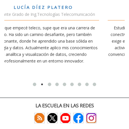
VÍCTOR SÁNCHEZ VALENCIA
ción
Estudiante Doble Grado Teleco-ADE
a de
Estudiar teleco me ha permitido comprender cómo la
én
conectividad afecta nuestra vida diaria. Aunque la carrera
en
exige esfuerzo, he dedicado parte de mi tiempo a otras
entos
actividades como el salvamento y socorrismo. Estoy
convencido de que elegir teleco ha sido una de las mejore
decisiones que he tomado.
LA ESCUELA EN LAS REDES