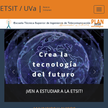
ETSIT
/
UVa
|
Acceso
Expan
Intranet
naveg
¡VEN A ESTUDIAR A LA ETSIT!