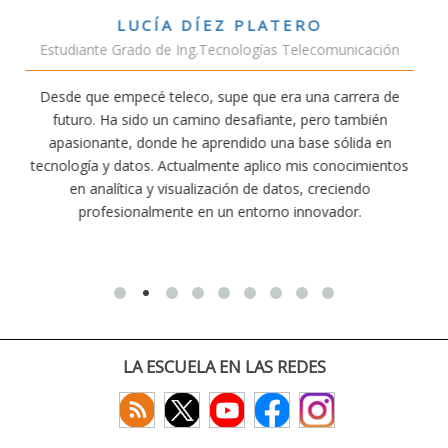
VÍCTOR SÁNCHEZ VALENCIA
nicación
Estudiante Doble Grado Teleco-ADE
rrera de
Estudiar teleco me ha permitido comprender cómo
ambién
conectividad afecta nuestra vida diaria. Aunque la ca
lida en
exige esfuerzo, he dedicado parte de mi tiempo a o
ocimientos
actividades como el salvamento y socorrismo. Est
endo
convencido de que elegir teleco ha sido una de las m
or.
decisiones que he tomado.
LA ESCUELA EN LAS REDES