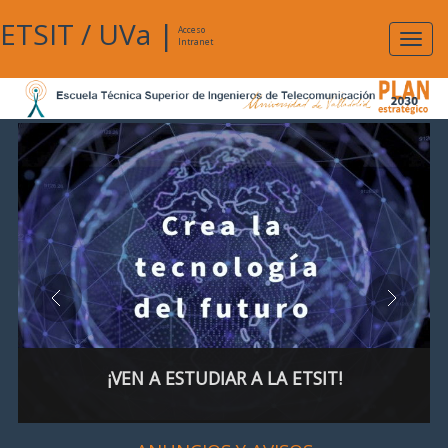
ETSIT
/
UVa
|
Acceso
Expan
Intranet
naveg
¡VEN A ESTUDIAR A LA ETSIT!