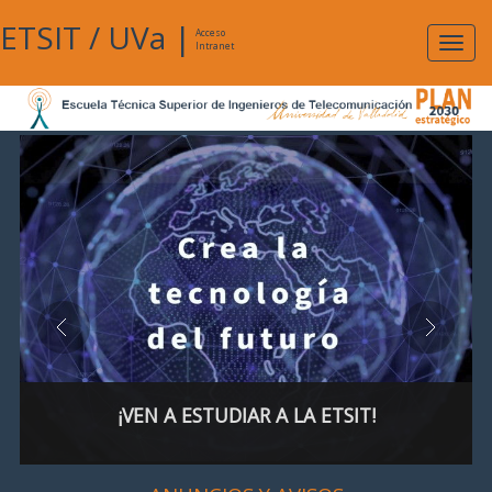
ETSIT
/
UVa
|
Acceso
Expan
Intranet
naveg
¡VEN A ESTUDIAR A LA ETSIT!