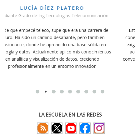
VÍCTOR SÁNCHEZ VALENCIA
ción
Estudiante Doble Grado Teleco-ADE
a de
Estudiar teleco me ha permitido comprender cómo la
ién
conectividad afecta nuestra vida diaria. Aunque la carrer
 en
exige esfuerzo, he dedicado parte de mi tiempo a otras
ientos
actividades como el salvamento y socorrismo. Estoy
convencido de que elegir teleco ha sido una de las mejor
decisiones que he tomado.
LA ESCUELA EN LAS REDES