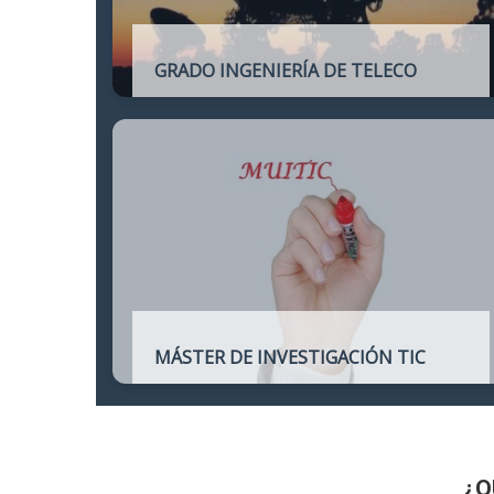
GRADO INGENIERÍA DE TELECO
Título oficial de Grado de la Ingeniería de
Telecomunicación
MÁSTER DE INVESTIGACIÓN TIC
Máster online para quienes deseen
continuar sus estudios hacia un doctorado
y dedicarse a la investigación o la
enseñanza en áreas relacionadas con las
TIC
¿Q