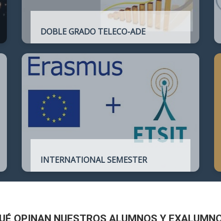
DOBLE GRADO TELECO-ADE
Plan de estudios conjunto que permite
complementar el perfil técnico de la
Ingeniería de Telecomunicación con la de
Administración y Dirección de Empresas
INTERNATIONAL SEMESTER
International Semester in
Telecommunications Engineering
UÉ OPINAN NUESTROS ALUMNOS Y EXALUMN