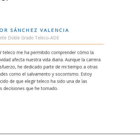
IA
RUBÉN URRA
Estudiante Grado d
render cómo la
En cualquier carrer
. Aunque la carrera
mía siempre ha sido 
mi tiempo a otras
carrera de teleco me
rrismo. Estoy
Aunque al principio
o una de las
mereció la pena por
titulación ofrece.