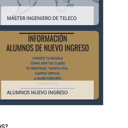
MÁSTER INGENIERO DE TELECO
Título oficial que otorga atribuciones
profesionales del Ingeniero de
Telecomunicación y que habilita para el
ejercicio de la profesión.
ALUMNOS NUEVO INGRESO
Accede a toda la información necesaria
para los Alumnos de Nuevo Ingreso
OS?