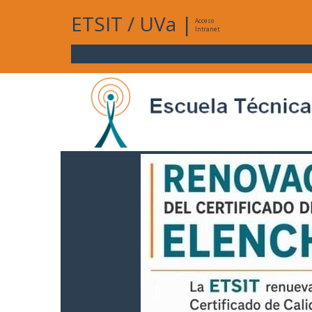
ETSIT
/
UVa
|
Acceso
Intranet