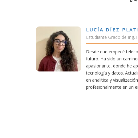
LUCÍA DÍEZ PLATERO
Estudiante Grado de Ing.Tecnologías Telecomunicación
Desde que empecé teleco, supe que era una carrera de
futuro. Ha sido un camino desafiante, pero también
apasionante, donde he aprendido una base sólida en
tecnología y datos. Actualmente aplico mis conocimiento
en analítica y visualización de datos, creciendo
profesionalmente en un entorno innovador.