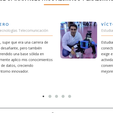
VÍCTOR SÁNCHEZ VALENC
Estudiante Doble Grado Teleco-ADE
Estudiar teleco me ha permitido comp
conectividad afecta nuestra vida diaria
exige esfuerzo, he dedicado parte de 
s
actividades como el salvamento y soco
convencido de que elegir teleco ha sid
mejores decisiones que he tomado.