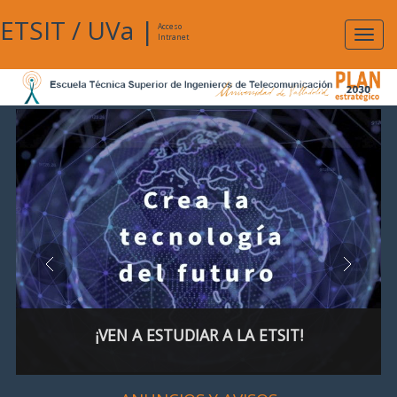
ETSIT
/
UVa
|
Acceso
Expan
Intranet
naveg
¡VEN A ESTUDIAR A LA ETSIT!