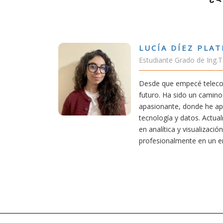
Z PLATERO
o de Ing.Tecnologías Telecomunicación
é teleco, supe que era una carrera de
 un camino desafiante, pero también
nde he aprendido una base sólida en
tos. Actualmente aplico mis conocimientos
sualización de datos, creciendo
e en un entorno innovador.