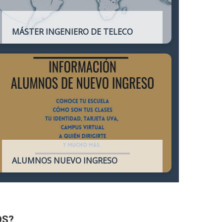
MÁSTER INGENIERO DE TELECO
Título oficial que otorga atribuciones
profesionales del Ingeniero de
Telecomunicación y que habilita para el
ejercicio de la profesión.
ALUMNOS NUEVO INGRESO
Accede a toda la información necesaria
para los Alumnos de Nuevo Ingreso
OS?