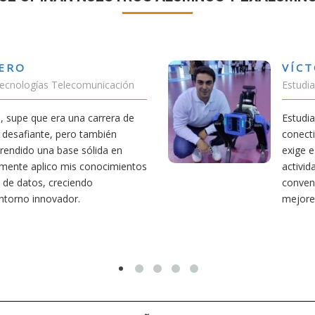
VÍCTOR SÁNCHEZ VALENCIA
Estudiante Doble Grado Teleco-ADE
Estudiar teleco me ha permitido comprender cómo la
conectividad afecta nuestra vida diaria. Aunque la carrera
exige esfuerzo, he dedicado parte de mi tiempo a otras
actividades como el salvamento y socorrismo. Estoy
convencido de que elegir teleco ha sido una de las
mejores decisiones que he tomado.