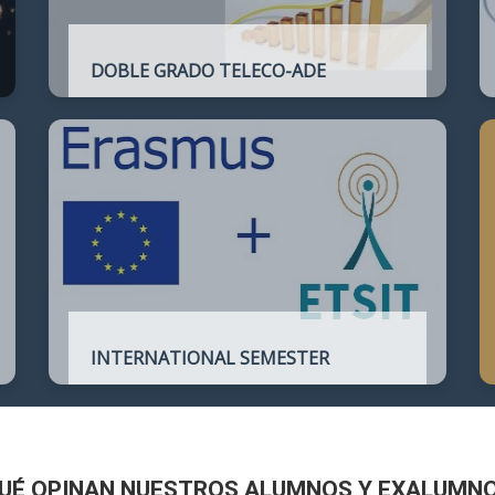
DOBLE GRADO TELECO-ADE
Plan de estudios conjunto que permite
complementar el perfil técnico de la
Ingeniería de Telecomunicación con la de
Administración y Dirección de Empresas
INTERNATIONAL SEMESTER
International Semester in
Telecommunications Engineering
UÉ OPINAN NUESTROS ALUMNOS Y EXALUMN