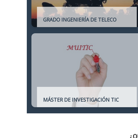
GRADO INGENIERÍA DE TELECO
Título oficial de Grado de la Ingeniería de
Telecomunicación
MÁSTER DE INVESTIGACIÓN TIC
Máster online para quienes deseen
continuar sus estudios hacia un doctorado
y dedicarse a la investigación o la
enseñanza en áreas relacionadas con las
TIC
¿Q