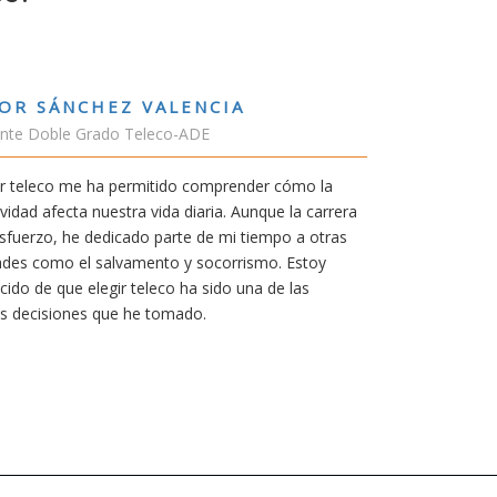
RUBÉN URRACA TORICES
Estudiante Grado de Ing.Tecnologías Telecomu
En cualquier carrera necesitas una buena motiv
mía siempre ha sido poder trabajar en Japón y s
carrera de teleco me dará la oportunidad para el
Aunque al principio parezca duro, uno siempre 
mereció la pena por las múltiples oportunidade
titulación ofrece.