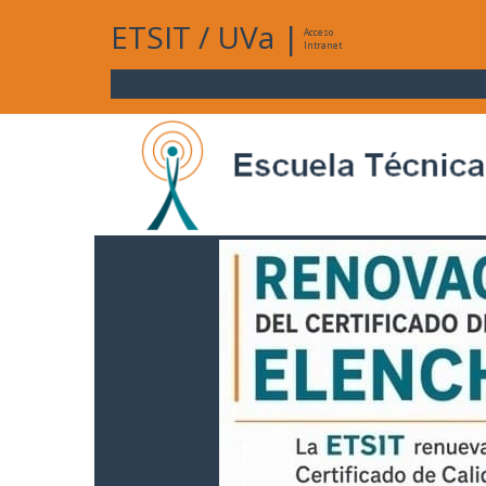
ETSIT
/
UVa
|
Acceso
Intranet