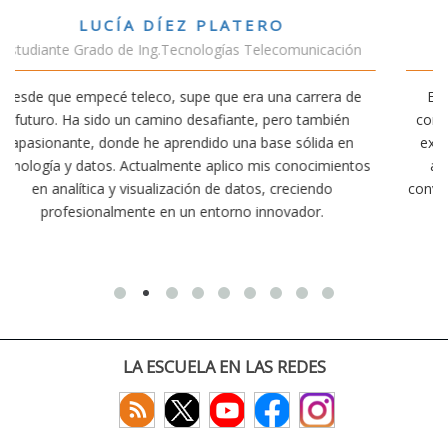
VÍCTOR SÁNCHEZ VALENCIA
ación
Estudiante Doble Grado Teleco-ADE
ra de
Estudiar teleco me ha permitido comprender cómo la
bién
conectividad afecta nuestra vida diaria. Aunque la carre
a en
exige esfuerzo, he dedicado parte de mi tiempo a otra
mientos
actividades como el salvamento y socorrismo. Estoy
o
convencido de que elegir teleco ha sido una de las mejo
decisiones que he tomado.
LA ESCUELA EN LAS REDES