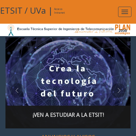
ETSIT
/
UVa
|
Acceso
Expan
Intranet
naveg
¡VEN A ESTUDIAR A LA ETSIT!