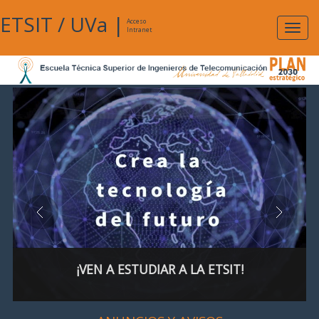
ETSIT
/
UVa
|
Acceso
Expan
Intranet
naveg
¡VEN A ESTUDIAR A LA ETSIT!