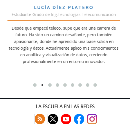
VÍCTOR SÁNCHEZ VALENCIA
unicación
Estudiante Doble Grado Teleco-ADE
arrera de
Estudiar teleco me ha permitido comprender cóm
 también
conectividad afecta nuestra vida diaria. Aunque la c
ólida en
exige esfuerzo, he dedicado parte de mi tiempo a 
nocimientos
actividades como el salvamento y socorrismo. E
iendo
convencido de que elegir teleco ha sido una de las 
dor.
decisiones que he tomado.
LA ESCUELA EN LAS REDES