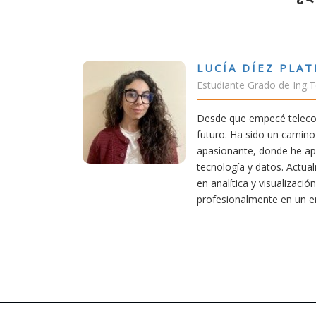
A DÍEZ PLATERO
nte Grado de Ing.Tecnologías Telecomunicación
ue empecé teleco, supe que era una carrera de
 Ha sido un camino desafiante, pero también
ante, donde he aprendido una base sólida en
gía y datos. Actualmente aplico mis conocimientos
ítica y visualización de datos, creciendo
onalmente en un entorno innovador.