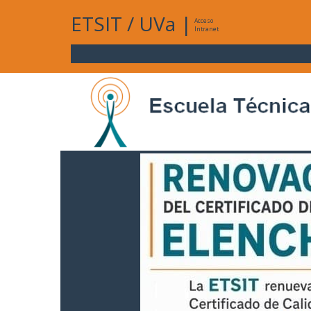
ETSIT
/
UVa
|
Acceso
Intranet