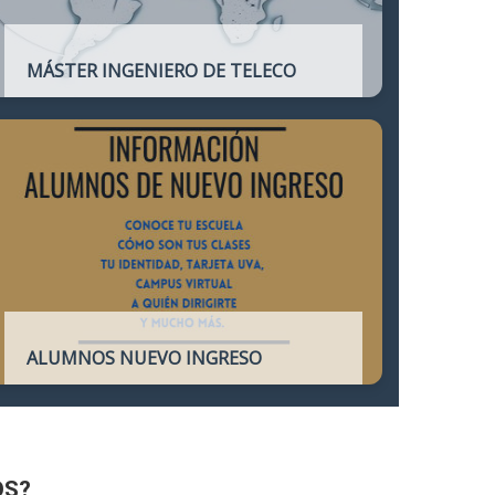
MÁSTER INGENIERO DE TELECO
Título oficial que otorga atribuciones
profesionales del Ingeniero de
Telecomunicación y que habilita para el
ejercicio de la profesión.
ALUMNOS NUEVO INGRESO
Accede a toda la información necesaria
para los Alumnos de Nuevo Ingreso
OS?