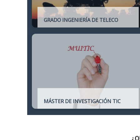
GRADO INGENIERÍA DE TELECO
Título oficial de Grado de la Ingeniería de
Telecomunicación
MÁSTER DE INVESTIGACIÓN TIC
Máster online para quienes deseen
continuar sus estudios hacia un doctorado
y dedicarse a la investigación o la
enseñanza en áreas relacionadas con las
TIC
¿Q