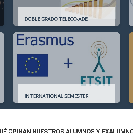
DOBLE GRADO TELECO-ADE
Plan de estudios conjunto que permite
complementar el perfil técnico de la
Ingeniería de Telecomunicación con la de
Administración y Dirección de Empresas
INTERNATIONAL SEMESTER
International Semester in
Telecommunications Engineering
UÉ OPINAN NUESTROS ALUMNOS Y EXALUMN