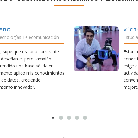
VÍCTOR SÁNCHEZ VALENCIA
Estudiante Doble Grado Teleco-ADE
Estudiar teleco me ha permitido comprender cómo la
conectividad afecta nuestra vida diaria. Aunque la carrera
exige esfuerzo, he dedicado parte de mi tiempo a otras
actividades como el salvamento y socorrismo. Estoy
convencido de que elegir teleco ha sido una de las
mejores decisiones que he tomado.