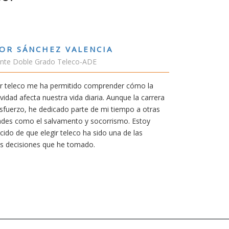
RUBÉN URRACA TORICES
Estudiante Grado de Ing.Tecnologías 
En cualquier carrera necesitas una bue
mía siempre ha sido poder trabajar en 
carrera de teleco me dará la oportunida
Aunque al principio parezca duro, uno
mereció la pena por las múltiples opor
titulación ofrece.