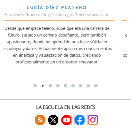
VÍCTOR SÁNCHEZ VALENCIA
ación
Estudiante Doble Grado Teleco-ADE
ra de
Estudiar teleco me ha permitido comprender cómo la
bién
conectividad afecta nuestra vida diaria. Aunque la carre
a en
exige esfuerzo, he dedicado parte de mi tiempo a otra
mientos
actividades como el salvamento y socorrismo. Estoy
o
convencido de que elegir teleco ha sido una de las mejo
decisiones que he tomado.
LA ESCUELA EN LAS REDES