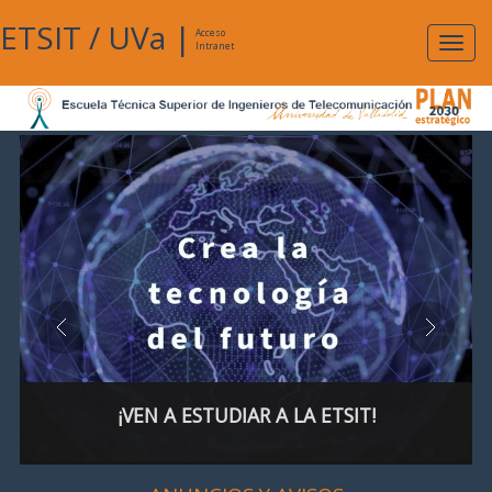
ETSIT
/
UVa
|
Acceso
Expan
Intranet
naveg
¡VEN A ESTUDIAR A LA ETSIT!