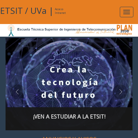
ETSIT
/
UVa
|
Acceso
Expan
Intranet
naveg
¡VEN A ESTUDIAR A LA ETSIT!