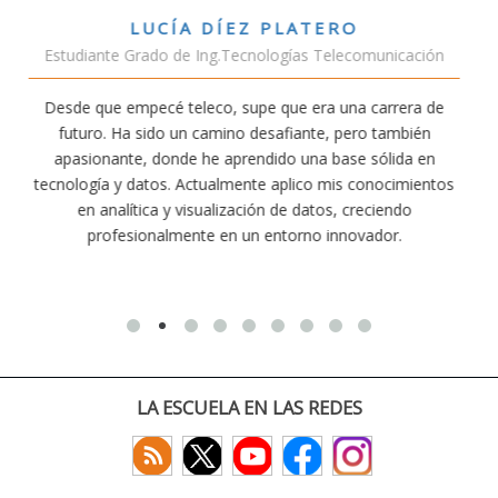
VÍCTOR SÁNCHEZ VALENCIA
unicación
Estudiante Doble Grado Teleco-ADE
arrera de
Estudiar teleco me ha permitido comprender cóm
 también
conectividad afecta nuestra vida diaria. Aunque la c
ólida en
exige esfuerzo, he dedicado parte de mi tiempo a 
nocimientos
actividades como el salvamento y socorrismo. E
iendo
convencido de que elegir teleco ha sido una de las 
dor.
decisiones que he tomado.
LA ESCUELA EN LAS REDES