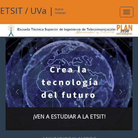
ETSIT
/
UVa
|
Acceso
Expan
Intranet
naveg
¡VEN A ESTUDIAR A LA ETSIT!