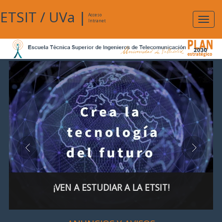
ETSIT
/
UVa
|
Acceso
Expan
Intranet
naveg
¡VEN A ESTUDIAR A LA ETSIT!