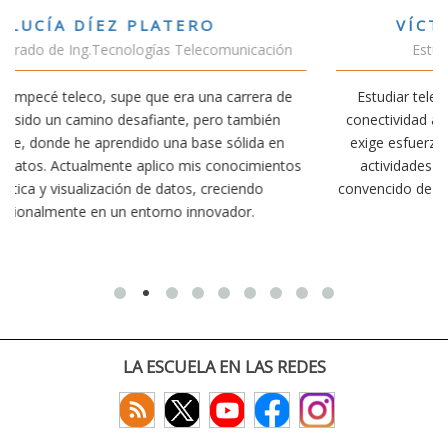
VÍCTOR SÁNCHEZ VALENCIA
ación
Estudiante Doble Grado Teleco-ADE
ra de
Estudiar teleco me ha permitido comprender cómo la
bién
conectividad afecta nuestra vida diaria. Aunque la carre
a en
exige esfuerzo, he dedicado parte de mi tiempo a otra
mientos
actividades como el salvamento y socorrismo. Estoy
o
convencido de que elegir teleco ha sido una de las mejo
decisiones que he tomado.
LA ESCUELA EN LAS REDES