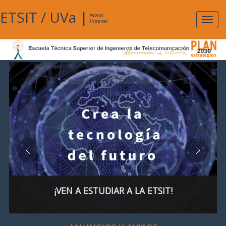
ETSIT
/
UVa
|
Acceso
Expan
Intranet
naveg
¡VEN A ESTUDIAR A LA ETSIT!