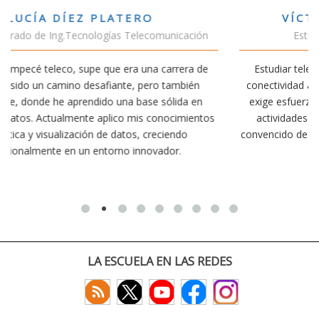
VÍCTOR SÁNCHEZ VALENCIA
ón
Estudiante Doble Grado Teleco-ADE
de
Estudiar teleco me ha permitido comprender cómo la
conectividad afecta nuestra vida diaria. Aunque la carrera
n
exige esfuerzo, he dedicado parte de mi tiempo a otras
tos
actividades como el salvamento y socorrismo. Estoy
convencido de que elegir teleco ha sido una de las mejores
decisiones que he tomado.
LA ESCUELA EN LAS REDES