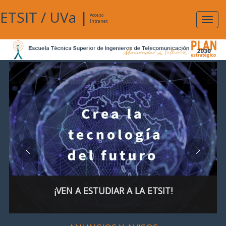
ETSIT
/
UVa
|
Acceso
Expan
Intranet
naveg
¡VEN A ESTUDIAR A LA ETSIT!