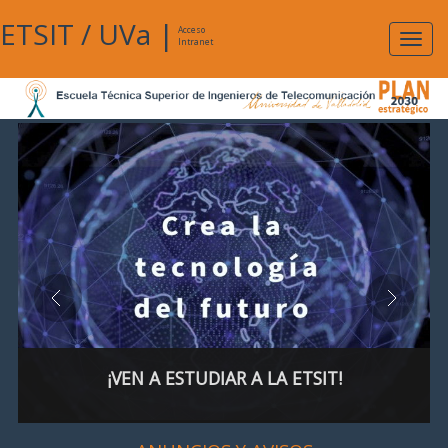
ETSIT
/
UVa
|
Acceso
Expan
Intranet
naveg
¡VEN A ESTUDIAR A LA ETSIT!