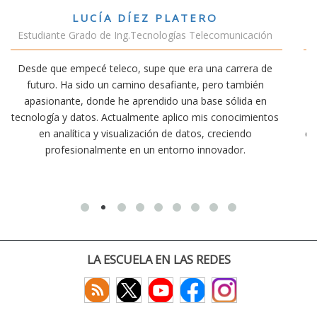
VÍCTOR SÁNCHEZ VALENCIA
icación
Estudiante Doble Grado Teleco-ADE
rera de
Estudiar teleco me ha permitido comprender cómo 
mbién
conectividad afecta nuestra vida diaria. Aunque la car
ida en
exige esfuerzo, he dedicado parte de mi tiempo a ot
cimientos
actividades como el salvamento y socorrismo. Esto
ndo
convencido de que elegir teleco ha sido una de las me
r.
decisiones que he tomado.
LA ESCUELA EN LAS REDES