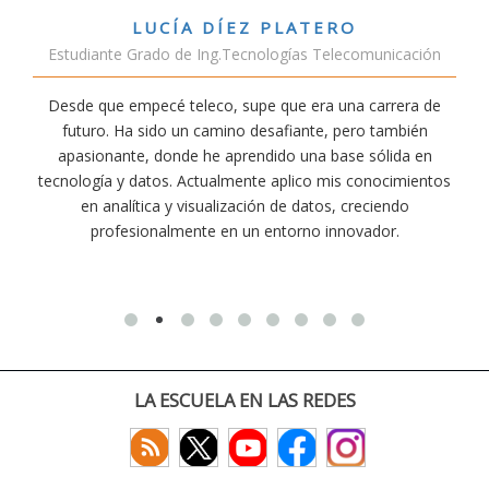
VÍCTOR SÁNCHEZ VALENCIA
municación
Estudiante Doble Grado Teleco-ADE
carrera de
Estudiar teleco me ha permitido comprender có
o también
conectividad afecta nuestra vida diaria. Aunque la 
sólida en
exige esfuerzo, he dedicado parte de mi tiempo a
onocimientos
actividades como el salvamento y socorrismo. 
eciendo
convencido de que elegir teleco ha sido una de las
ador.
decisiones que he tomado.
LA ESCUELA EN LAS REDES