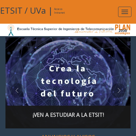
ETSIT
/
UVa
|
Acceso
Expan
Intranet
naveg
¡VEN A ESTUDIAR A LA ETSIT!