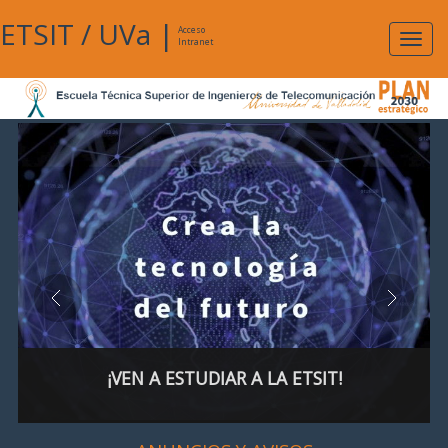
ETSIT
/
UVa
|
Acceso
Expan
Intranet
naveg
¡VEN A ESTUDIAR A LA ETSIT!