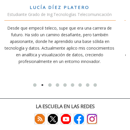
VÍCTOR SÁNCHEZ VALENCIA
icación
Estudiante Doble Grado Teleco-ADE
rera de
Estudiar teleco me ha permitido comprender cómo 
mbién
conectividad afecta nuestra vida diaria. Aunque la car
ida en
exige esfuerzo, he dedicado parte de mi tiempo a ot
cimientos
actividades como el salvamento y socorrismo. Esto
ndo
convencido de que elegir teleco ha sido una de las me
r.
decisiones que he tomado.
LA ESCUELA EN LAS REDES