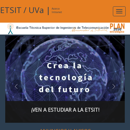
ETSIT
/
UVa
|
Acceso
Expan
Intranet
naveg
¡VEN A ESTUDIAR A LA ETSIT!