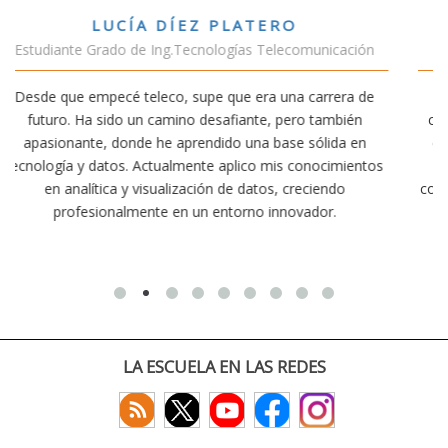
VÍCTOR SÁNCHEZ VALENCIA
cación
Estudiante Doble Grado Teleco-ADE
era de
Estudiar teleco me ha permitido comprender cómo l
bién
conectividad afecta nuestra vida diaria. Aunque la carr
da en
exige esfuerzo, he dedicado parte de mi tiempo a otr
imientos
actividades como el salvamento y socorrismo. Estoy
do
convencido de que elegir teleco ha sido una de las mej
.
decisiones que he tomado.
LA ESCUELA EN LAS REDES