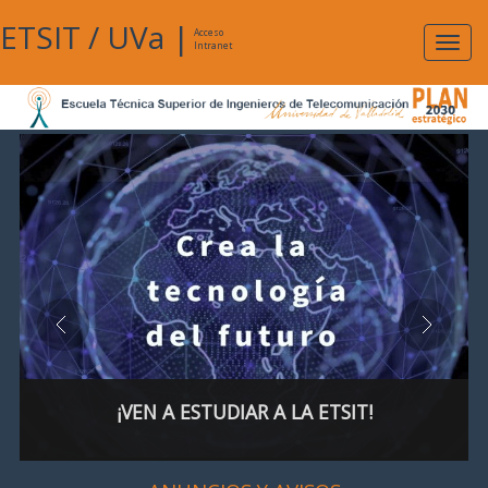
ETSIT
/
UVa
|
Acceso
Expan
Intranet
naveg
¡VEN A ESTUDIAR A LA ETSIT!