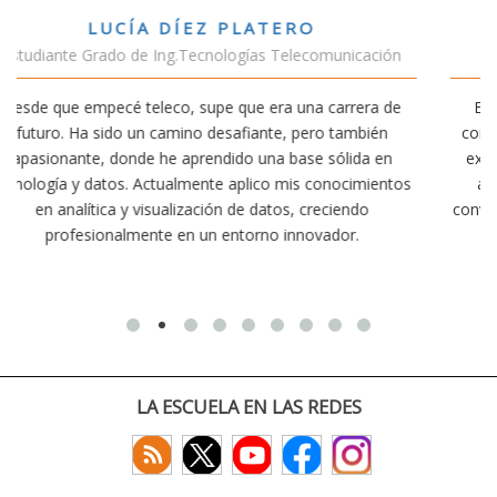
VÍCTOR SÁNCHEZ VALENCIA
ación
Estudiante Doble Grado Teleco-ADE
ra de
Estudiar teleco me ha permitido comprender cómo la
bién
conectividad afecta nuestra vida diaria. Aunque la carre
a en
exige esfuerzo, he dedicado parte de mi tiempo a otra
mientos
actividades como el salvamento y socorrismo. Estoy
o
convencido de que elegir teleco ha sido una de las mejo
decisiones que he tomado.
LA ESCUELA EN LAS REDES