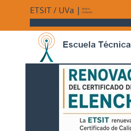
ETSIT
/
UVa
|
Acceso
Intranet