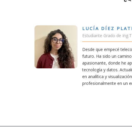
A DÍEZ PLATERO
nte Grado de Ing.Tecnologías Telecomunicación
ue empecé teleco, supe que era una carrera de
 Ha sido un camino desafiante, pero también
ante, donde he aprendido una base sólida en
gía y datos. Actualmente aplico mis conocimientos
ítica y visualización de datos, creciendo
onalmente en un entorno innovador.