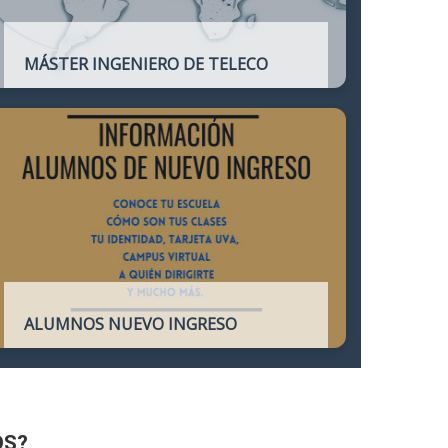
MÁSTER INGENIERO DE TELECO
Título oficial que otorga atribuciones
profesionales del Ingeniero de
Telecomunicación y que habilita para el
ejercicio de la profesión.
ALUMNOS NUEVO INGRESO
Accede a toda la información necesaria
para los Alumnos de Nuevo Ingreso
OS?