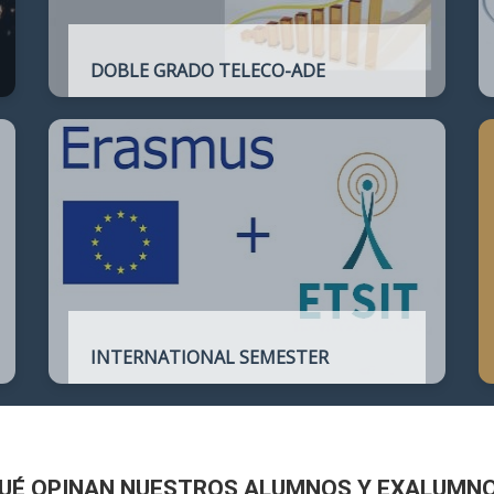
DOBLE GRADO TELECO-ADE
Plan de estudios conjunto que permite
complementar el perfil técnico de la
Ingeniería de Telecomunicación con la de
Administración y Dirección de Empresas
INTERNATIONAL SEMESTER
International Semester in
Telecommunications Engineering
UÉ OPINAN NUESTROS ALUMNOS Y EXALUMN