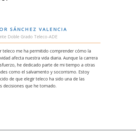
RUBÉN URRACA TORICES
Estudiante Grado de Ing.Tecnologías 
En cualquier carrera necesitas una bue
mía siempre ha sido poder trabajar en 
carrera de teleco me dará la oportunida
Aunque al principio parezca duro, uno
mereció la pena por las múltiples opor
titulación ofrece.