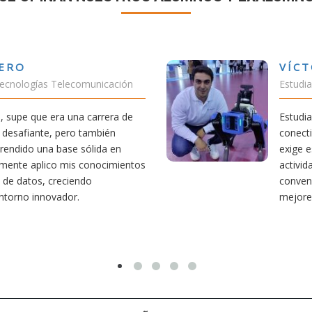
VÍCTOR SÁNCHEZ VALENCIA
Estudiante Doble Grado Teleco-ADE
Estudiar teleco me ha permitido comprender cómo la
conectividad afecta nuestra vida diaria. Aunque la carrera
exige esfuerzo, he dedicado parte de mi tiempo a otras
actividades como el salvamento y socorrismo. Estoy
convencido de que elegir teleco ha sido una de las
mejores decisiones que he tomado.