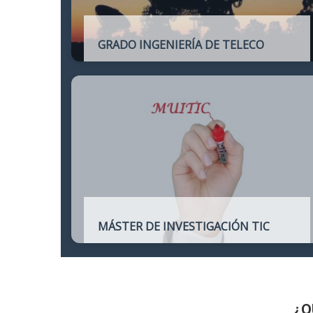
GRADO INGENIERÍA DE TELECO
Título oficial de Grado de la Ingeniería de
Telecomunicación
MÁSTER DE INVESTIGACIÓN TIC
Máster online para quienes deseen
continuar sus estudios hacia un doctorado
y dedicarse a la investigación o la
enseñanza en áreas relacionadas con las
TIC
¿Q