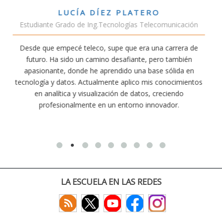
VÍCTOR SÁNCHEZ VALENCIA
nicación
Estudiante Doble Grado Teleco-ADE
rrera de
Estudiar teleco me ha permitido comprender cómo
ambién
conectividad afecta nuestra vida diaria. Aunque la ca
lida en
exige esfuerzo, he dedicado parte de mi tiempo a o
ocimientos
actividades como el salvamento y socorrismo. Est
endo
convencido de que elegir teleco ha sido una de las m
or.
decisiones que he tomado.
LA ESCUELA EN LAS REDES