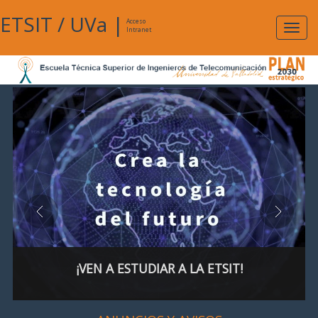
ETSIT
/
UVa
|
Acceso
Expan
Intranet
naveg
¡VEN A ESTUDIAR A LA ETSIT!