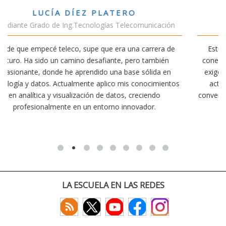
VÍCTOR SÁNCHEZ VALENCIA
ción
Estudiante Doble Grado Teleco-ADE
a de
Estudiar teleco me ha permitido comprender cómo la
ién
conectividad afecta nuestra vida diaria. Aunque la carrer
 en
exige esfuerzo, he dedicado parte de mi tiempo a otras
ientos
actividades como el salvamento y socorrismo. Estoy
convencido de que elegir teleco ha sido una de las mejor
decisiones que he tomado.
LA ESCUELA EN LAS REDES