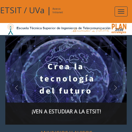
ETSIT
/
UVa
|
Acceso
Expan
Intranet
naveg
¡VEN A ESTUDIAR A LA ETSIT!