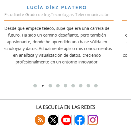
VÍCTOR SÁNCHEZ VALENCIA
unicación
Estudiante Doble Grado Teleco-ADE
arrera de
Estudiar teleco me ha permitido comprender cóm
 también
conectividad afecta nuestra vida diaria. Aunque la c
ólida en
exige esfuerzo, he dedicado parte de mi tiempo a 
nocimientos
actividades como el salvamento y socorrismo. E
iendo
convencido de que elegir teleco ha sido una de las 
dor.
decisiones que he tomado.
LA ESCUELA EN LAS REDES