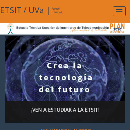
ETSIT
/
UVa
|
Acceso
Expan
Intranet
naveg
¡VEN A ESTUDIAR A LA ETSIT!