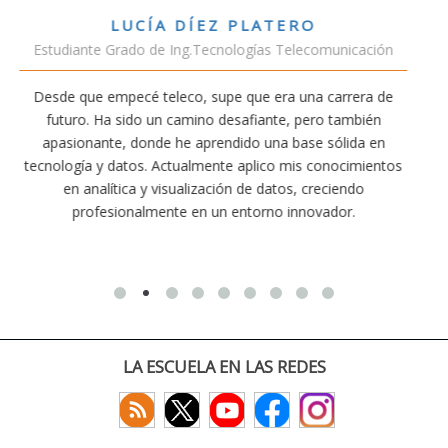
VÍCTOR SÁNCHEZ VALENCIA
nicación
Estudiante Doble Grado Teleco-ADE
rrera de
Estudiar teleco me ha permitido comprender cómo
ambién
conectividad afecta nuestra vida diaria. Aunque la ca
lida en
exige esfuerzo, he dedicado parte de mi tiempo a o
ocimientos
actividades como el salvamento y socorrismo. Est
endo
convencido de que elegir teleco ha sido una de las m
or.
decisiones que he tomado.
LA ESCUELA EN LAS REDES