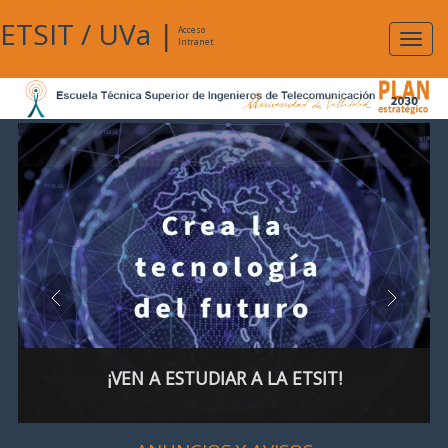
ETSIT
/
UVa
|
Acceso
Expan
Intranet
naveg
¡VEN A ESTUDIAR A LA ETSIT!