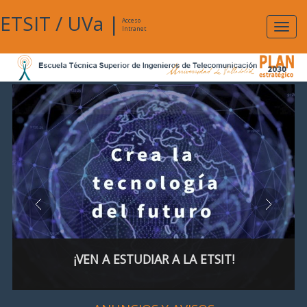
ETSIT
/
UVa
|
Acceso
Expan
Intranet
naveg
¡VEN A ESTUDIAR A LA ETSIT!