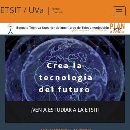
ETSIT
/
UVa
|
Acceso
Expan
Intranet
naveg
¡VEN A ESTUDIAR A LA ETSIT!