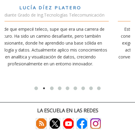
VÍCTOR SÁNCHEZ VALENCIA
ción
Estudiante Doble Grado Teleco-ADE
a de
Estudiar teleco me ha permitido comprender cómo la
ién
conectividad afecta nuestra vida diaria. Aunque la carrer
 en
exige esfuerzo, he dedicado parte de mi tiempo a otras
ientos
actividades como el salvamento y socorrismo. Estoy
convencido de que elegir teleco ha sido una de las mejor
decisiones que he tomado.
LA ESCUELA EN LAS REDES