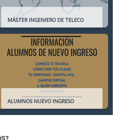
MÁSTER INGENIERO DE TELECO
Título oficial que otorga atribuciones
profesionales del Ingeniero de
Telecomunicación y que habilita para el
ejercicio de la profesión.
ALUMNOS NUEVO INGRESO
Accede a toda la información necesaria
para los Alumnos de Nuevo Ingreso
OS?