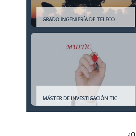
GRADO INGENIERÍA DE TELECO
Título oficial de Grado de la Ingeniería de
Telecomunicación
MÁSTER DE INVESTIGACIÓN TIC
Máster online para quienes deseen
continuar sus estudios hacia un doctorado
y dedicarse a la investigación o la
enseñanza en áreas relacionadas con las
TIC
¿Q