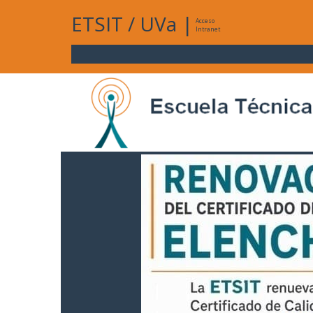
ETSIT
/
UVa
|
Acceso
Intranet