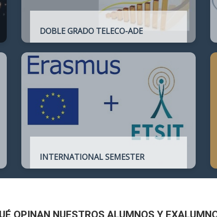
DOBLE GRADO TELECO-ADE
Plan de estudios conjunto que permite
complementar el perfil técnico de la
Ingeniería de Telecomunicación con la de
Administración y Dirección de Empresas
INTERNATIONAL SEMESTER
International Semester in
Telecommunications Engineering
UÉ OPINAN NUESTROS ALUMNOS Y EXALUMN