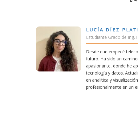
A DÍEZ PLATERO
nte Grado de Ing.Tecnologías Telecomunicación
ue empecé teleco, supe que era una carrera de
 Ha sido un camino desafiante, pero también
ante, donde he aprendido una base sólida en
gía y datos. Actualmente aplico mis conocimientos
ítica y visualización de datos, creciendo
onalmente en un entorno innovador.