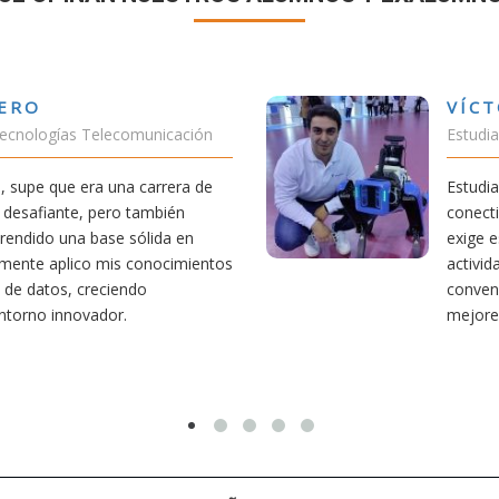
VÍCTOR SÁNCHEZ VALENCIA
Estudiante Doble Grado Teleco-ADE
Estudiar teleco me ha permitido comprender cómo la
conectividad afecta nuestra vida diaria. Aunque la carrera
exige esfuerzo, he dedicado parte de mi tiempo a otras
actividades como el salvamento y socorrismo. Estoy
convencido de que elegir teleco ha sido una de las
mejores decisiones que he tomado.