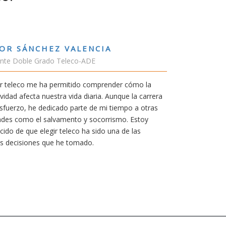
RUBÉN URRACA TORICES
Estudiante Grado de Ing.Tecnologías 
En cualquier carrera necesitas una bue
mía siempre ha sido poder trabajar en 
carrera de teleco me dará la oportunida
Aunque al principio parezca duro, uno
mereció la pena por las múltiples opor
titulación ofrece.