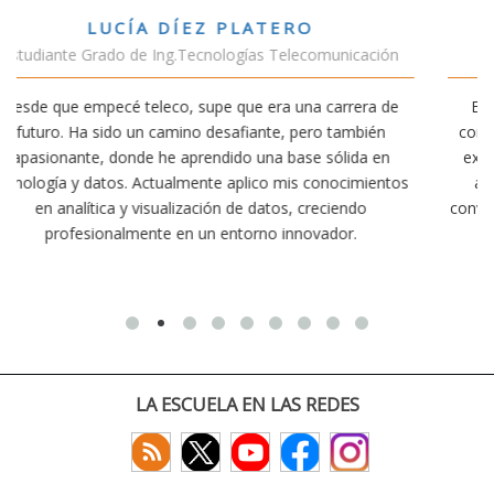
VÍCTOR SÁNCHEZ VALENCIA
ación
Estudiante Doble Grado Teleco-ADE
ra de
Estudiar teleco me ha permitido comprender cómo la
bién
conectividad afecta nuestra vida diaria. Aunque la carre
a en
exige esfuerzo, he dedicado parte de mi tiempo a otra
mientos
actividades como el salvamento y socorrismo. Estoy
o
convencido de que elegir teleco ha sido una de las mejo
decisiones que he tomado.
LA ESCUELA EN LAS REDES