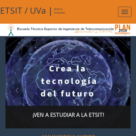
ETSIT
/
UVa
|
Acceso
Expan
Intranet
naveg
¡VEN A ESTUDIAR A LA ETSIT!