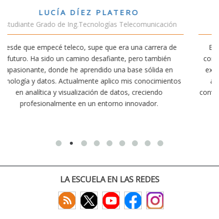
VÍCTOR SÁNCHEZ VALENCIA
ación
Estudiante Doble Grado Teleco-ADE
ra de
Estudiar teleco me ha permitido comprender cómo la
bién
conectividad afecta nuestra vida diaria. Aunque la carre
a en
exige esfuerzo, he dedicado parte de mi tiempo a otra
mientos
actividades como el salvamento y socorrismo. Estoy
o
convencido de que elegir teleco ha sido una de las mejo
decisiones que he tomado.
LA ESCUELA EN LAS REDES