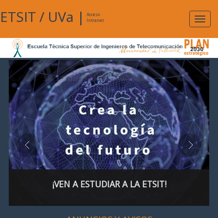
ETSIT
/
UVa
|
Acceso
Expan
Intranet
naveg
¡VEN A ESTUDIAR A LA ETSIT!