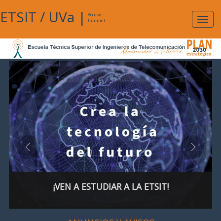
ETSIT
/
UVa
|
Acceso
Expan
Intranet
naveg
¡VEN A ESTUDIAR A LA ETSIT!