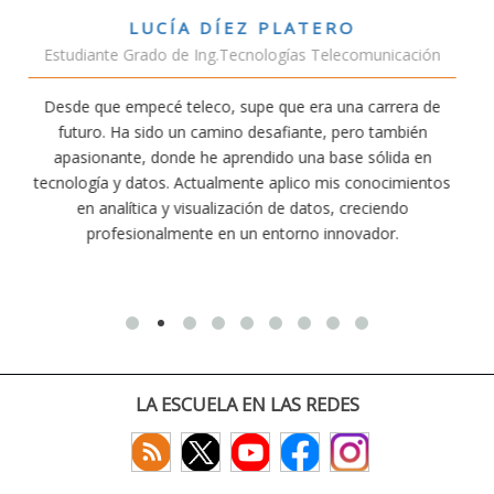
VÍCTOR SÁNCHEZ VALENCIA
unicación
Estudiante Doble Grado Teleco-ADE
arrera de
Estudiar teleco me ha permitido comprender cóm
 también
conectividad afecta nuestra vida diaria. Aunque la c
ólida en
exige esfuerzo, he dedicado parte de mi tiempo a 
nocimientos
actividades como el salvamento y socorrismo. E
iendo
convencido de que elegir teleco ha sido una de las 
dor.
decisiones que he tomado.
LA ESCUELA EN LAS REDES