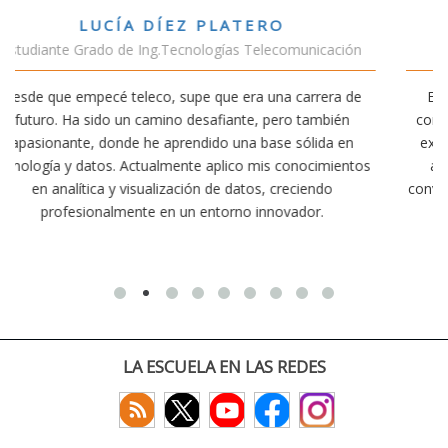
VÍCTOR SÁNCHEZ VALENCIA
ción
Estudiante Doble Grado Teleco-ADE
a de
Estudiar teleco me ha permitido comprender cómo la
ién
conectividad afecta nuestra vida diaria. Aunque la carrer
 en
exige esfuerzo, he dedicado parte de mi tiempo a otras
ientos
actividades como el salvamento y socorrismo. Estoy
convencido de que elegir teleco ha sido una de las mejor
decisiones que he tomado.
LA ESCUELA EN LAS REDES