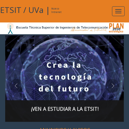
ETSIT
/
UVa
|
Acceso
Expan
Intranet
naveg
¡VEN A ESTUDIAR A LA ETSIT!