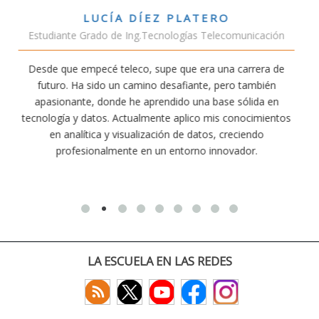
VÍCTOR SÁNCHEZ VALENCIA
municación
Estudiante Doble Grado Teleco-ADE
carrera de
Estudiar teleco me ha permitido comprender có
o también
conectividad afecta nuestra vida diaria. Aunque la 
sólida en
exige esfuerzo, he dedicado parte de mi tiempo a
onocimientos
actividades como el salvamento y socorrismo. 
eciendo
convencido de que elegir teleco ha sido una de las
ador.
decisiones que he tomado.
LA ESCUELA EN LAS REDES