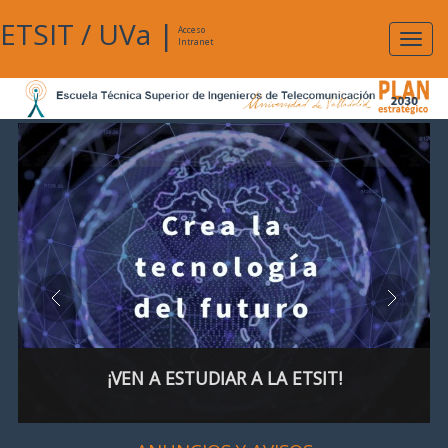
ETSIT
/
UVa
|
Acceso
Expan
Intranet
naveg
¡VEN A ESTUDIAR A LA ETSIT!