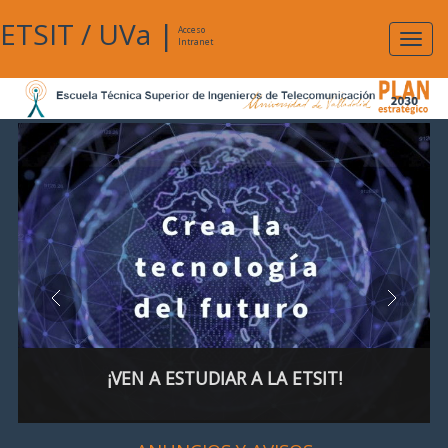
ETSIT
/
UVa
|
Acceso
Expan
Intranet
naveg
¡VEN A ESTUDIAR A LA ETSIT!