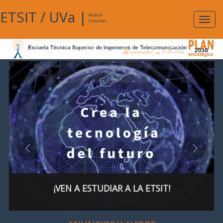
ETSIT
/
UVa
|
Acceso
Expan
Intranet
naveg
¡VEN A ESTUDIAR A LA ETSIT!