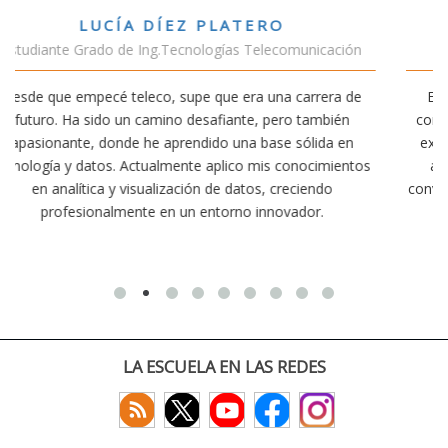
VÍCTOR SÁNCHEZ VALENCIA
ación
Estudiante Doble Grado Teleco-ADE
ra de
Estudiar teleco me ha permitido comprender cómo la
bién
conectividad afecta nuestra vida diaria. Aunque la carre
a en
exige esfuerzo, he dedicado parte de mi tiempo a otra
mientos
actividades como el salvamento y socorrismo. Estoy
o
convencido de que elegir teleco ha sido una de las mejo
decisiones que he tomado.
LA ESCUELA EN LAS REDES