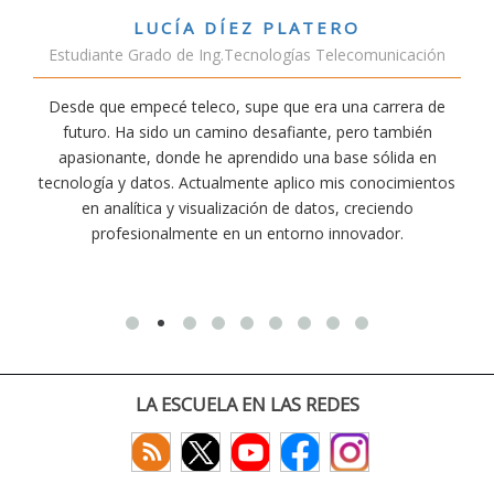
TERO
VÍCTOR SÁNCHEZ VALE
s Telecomunicación
Estudiante Doble Grado Telec
era una carrera de
Estudiar teleco me ha permitido compr
nte, pero también
conectividad afecta nuestra vida diaria. A
na base sólida en
exige esfuerzo, he dedicado parte de mi 
co mis conocimientos
actividades como el salvamento y socor
atos, creciendo
convencido de que elegir teleco ha sido un
o innovador.
decisiones que he tomado.
LA ESCUELA EN LAS REDES