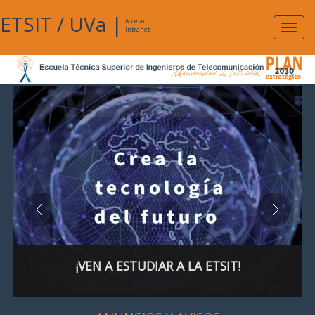
ETSIT
/
UVa
|
Acceso
Expan
Intranet
naveg
¡VEN A ESTUDIAR A LA ETSIT!