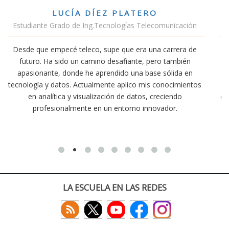
VÍCTOR SÁNCHEZ VALENCIA
icación
Estudiante Doble Grado Teleco-ADE
rera de
Estudiar teleco me ha permitido comprender cómo 
mbién
conectividad afecta nuestra vida diaria. Aunque la car
ida en
exige esfuerzo, he dedicado parte de mi tiempo a ot
cimientos
actividades como el salvamento y socorrismo. Esto
ndo
convencido de que elegir teleco ha sido una de las me
r.
decisiones que he tomado.
LA ESCUELA EN LAS REDES