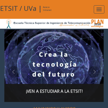
ETSIT
/
UVa
|
Acceso
Expan
Intranet
naveg
¡VEN A ESTUDIAR A LA ETSIT!