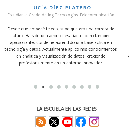
VÍCTOR SÁNCHEZ VALENCIA
icación
Estudiante Doble Grado Teleco-ADE
rera de
Estudiar teleco me ha permitido comprender cómo 
mbién
conectividad afecta nuestra vida diaria. Aunque la car
ida en
exige esfuerzo, he dedicado parte de mi tiempo a ot
cimientos
actividades como el salvamento y socorrismo. Esto
ndo
convencido de que elegir teleco ha sido una de las me
r.
decisiones que he tomado.
LA ESCUELA EN LAS REDES