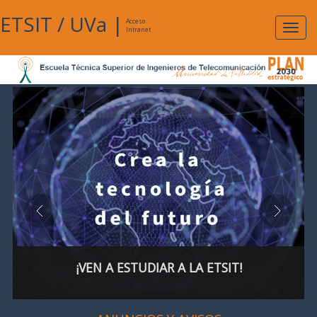
ETSIT
/
UVa
|
Acceso
Expan
Intranet
naveg
¡VEN A ESTUDIAR A LA ETSIT!