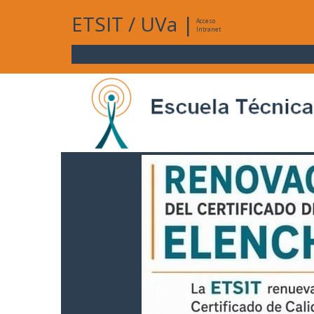
ETSIT
/
UVa
|
Acceso
Intranet