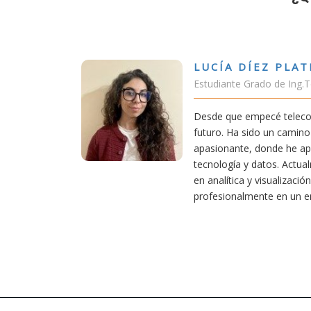
DÍEZ PLATERO
 Grado de Ing.Tecnologías Telecomunicación
empecé teleco, supe que era una carrera de
 sido un camino desafiante, pero también
e, donde he aprendido una base sólida en
 y datos. Actualmente aplico mis conocimientos
a y visualización de datos, creciendo
lmente en un entorno innovador.