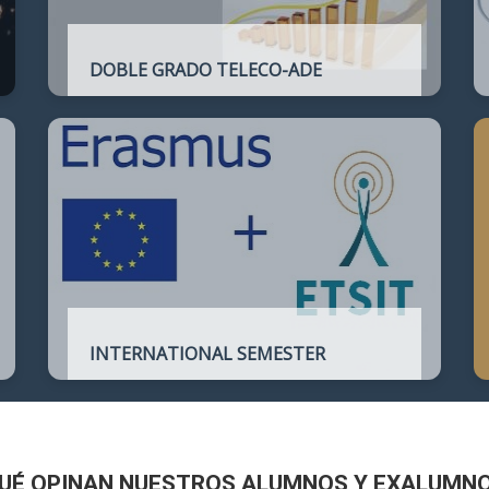
DOBLE GRADO TELECO-ADE
Plan de estudios conjunto que permite
complementar el perfil técnico de la
Ingeniería de Telecomunicación con la de
Administración y Dirección de Empresas
INTERNATIONAL SEMESTER
International Semester in
Telecommunications Engineering
UÉ OPINAN NUESTROS ALUMNOS Y EXALUMN