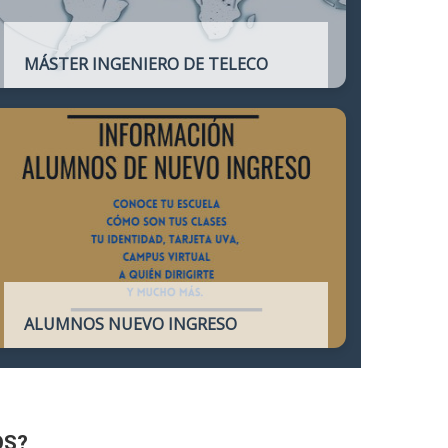
MÁSTER INGENIERO DE TELECO
Título oficial que otorga atribuciones
profesionales del Ingeniero de
Telecomunicación y que habilita para el
ejercicio de la profesión.
ALUMNOS NUEVO INGRESO
Accede a toda la información necesaria
para los Alumnos de Nuevo Ingreso
OS?