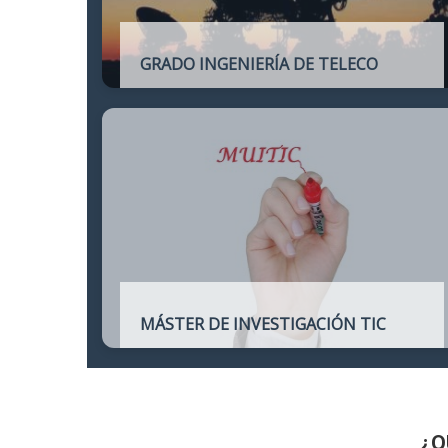
GRADO INGENIERÍA DE TELECO
Título oficial de Grado de la Ingeniería de
Telecomunicación
MÁSTER DE INVESTIGACIÓN TIC
Máster online para quienes deseen
continuar sus estudios hacia un doctorado
y dedicarse a la investigación o la
enseñanza en áreas relacionadas con las
TIC
¿Q