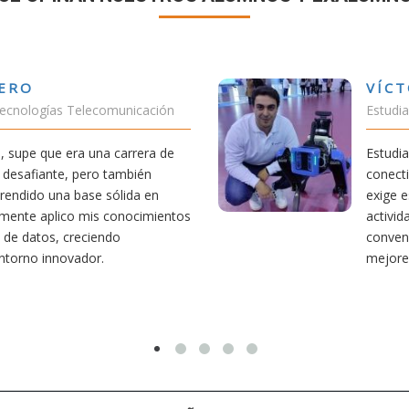
VÍCTOR SÁNCHEZ VALENCIA
Estudiante Doble Grado Teleco-ADE
Estudiar teleco me ha permitido comprender cómo la
conectividad afecta nuestra vida diaria. Aunque la carrera
exige esfuerzo, he dedicado parte de mi tiempo a otras
actividades como el salvamento y socorrismo. Estoy
convencido de que elegir teleco ha sido una de las
mejores decisiones que he tomado.