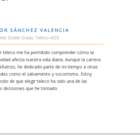
RUBÉN URRACA TORICES
Estudiante Grado de Ing.Tecnologías Tel
En cualquier carrera necesitas una buena 
mía siempre ha sido poder trabajar en Jap
carrera de teleco me dará la oportunidad p
Aunque al principio parezca duro, uno si
mereció la pena por las múltiples oportun
titulación ofrece.