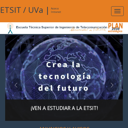
ETSIT
/
UVa
|
Acceso
Expan
Intranet
naveg
¡VEN A ESTUDIAR A LA ETSIT!