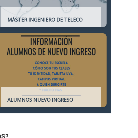
MÁSTER INGENIERO DE TELECO
Título oficial que otorga atribuciones
profesionales del Ingeniero de
Telecomunicación y que habilita para el
ejercicio de la profesión.
ALUMNOS NUEVO INGRESO
Accede a toda la información necesaria
para los Alumnos de Nuevo Ingreso
OS?