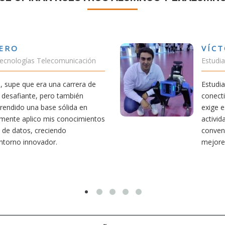
VÍCTOR SÁNCHEZ VALENCIA
Estudiante Doble Grado Teleco-ADE
Estudiar teleco me ha permitido comprender cómo la
conectividad afecta nuestra vida diaria. Aunque la carrera
exige esfuerzo, he dedicado parte de mi tiempo a otras
actividades como el salvamento y socorrismo. Estoy
convencido de que elegir teleco ha sido una de las
mejores decisiones que he tomado.