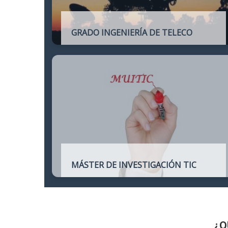
GRADO INGENIERÍA DE TELECO
Título oficial de Grado de la Ingeniería de
Telecomunicación
MÁSTER DE INVESTIGACIÓN TIC
Máster online para quienes deseen
continuar sus estudios hacia un doctorado
y dedicarse a la investigación o la
enseñanza en áreas relacionadas con las
TIC
¿Q