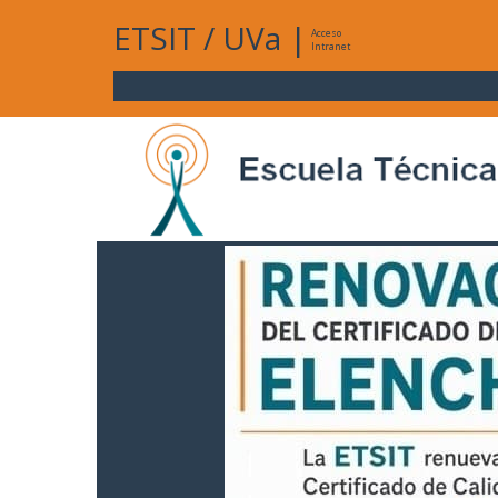
ETSIT
/
UVa
|
Acceso
Intranet