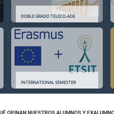
DOBLE GRADO TELECO-ADE
Plan de estudios conjunto que permite
complementar el perfil técnico de la
Ingeniería de Telecomunicación con la de
Administración y Dirección de Empresas
INTERNATIONAL SEMESTER
International Semester in
Telecommunications Engineering
UÉ OPINAN NUESTROS ALUMNOS Y EXALUMN