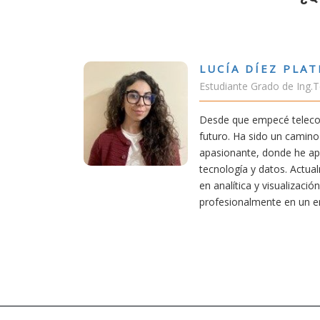
A DÍEZ PLATERO
nte Grado de Ing.Tecnologías Telecomunicación
ue empecé teleco, supe que era una carrera de
 Ha sido un camino desafiante, pero también
ante, donde he aprendido una base sólida en
gía y datos. Actualmente aplico mis conocimientos
ítica y visualización de datos, creciendo
onalmente en un entorno innovador.