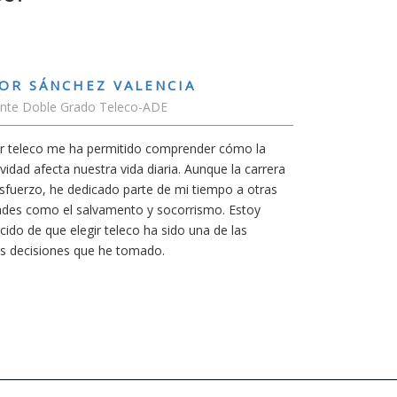
RUBÉN URRACA TORICES
Estudiante Grado de Ing.Tecnologías 
En cualquier carrera necesitas una bue
mía siempre ha sido poder trabajar en 
carrera de teleco me dará la oportunida
Aunque al principio parezca duro, uno
mereció la pena por las múltiples opor
titulación ofrece.