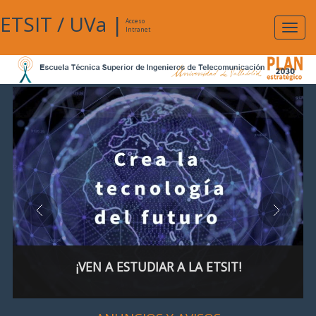
ETSIT
/
UVa
|
Acceso
Expan
Intranet
naveg
¡VEN A ESTUDIAR A LA ETSIT!