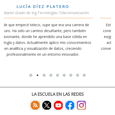
VÍCTOR SÁNCHEZ VALENCIA
ción
Estudiante Doble Grado Teleco-ADE
a de
Estudiar teleco me ha permitido comprender cómo la
én
conectividad afecta nuestra vida diaria. Aunque la carrera
en
exige esfuerzo, he dedicado parte de mi tiempo a otras
entos
actividades como el salvamento y socorrismo. Estoy
convencido de que elegir teleco ha sido una de las mejore
decisiones que he tomado.
LA ESCUELA EN LAS REDES