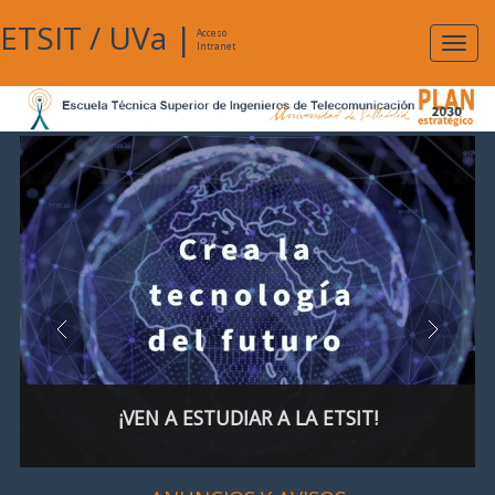
ETSIT
/
UVa
|
Acceso
Expan
Intranet
naveg
¡VEN A ESTUDIAR A LA ETSIT!