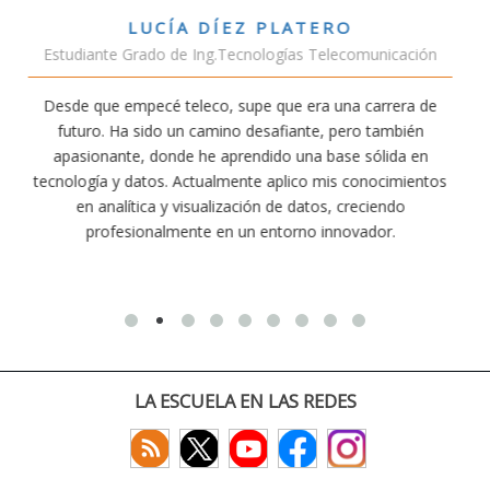
VÍCTOR SÁNCHEZ VALENCIA
unicación
Estudiante Doble Grado Teleco-ADE
arrera de
Estudiar teleco me ha permitido comprender cóm
 también
conectividad afecta nuestra vida diaria. Aunque la c
ólida en
exige esfuerzo, he dedicado parte de mi tiempo a 
nocimientos
actividades como el salvamento y socorrismo. E
iendo
convencido de que elegir teleco ha sido una de las 
dor.
decisiones que he tomado.
LA ESCUELA EN LAS REDES