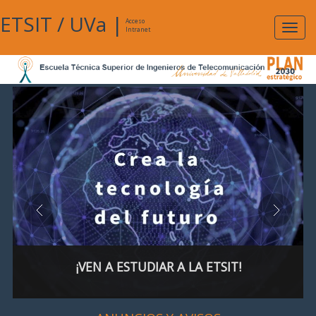
ETSIT
/
UVa
|
Acceso
Expan
Intranet
naveg
¡VEN A ESTUDIAR A LA ETSIT!