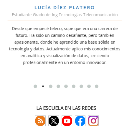
VÍCTOR SÁNCHEZ VALENCIA
unicación
Estudiante Doble Grado Teleco-ADE
arrera de
Estudiar teleco me ha permitido comprender cóm
 también
conectividad afecta nuestra vida diaria. Aunque la c
ólida en
exige esfuerzo, he dedicado parte de mi tiempo a 
nocimientos
actividades como el salvamento y socorrismo. E
iendo
convencido de que elegir teleco ha sido una de las 
dor.
decisiones que he tomado.
LA ESCUELA EN LAS REDES