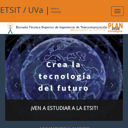
ETSIT
/
UVa
|
Acceso
Expan
Intranet
naveg
¡VEN A ESTUDIAR A LA ETSIT!