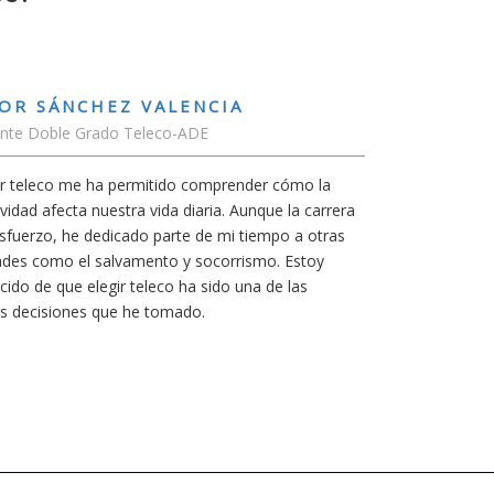
UBÉN URRACA TORICES
tudiante Grado de Ing.Tecnologías Telecomunicación
 cualquier carrera necesitas una buena motivación. La
a siempre ha sido poder trabajar en Japón y sin duda la
rrera de teleco me dará la oportunidad para ello.
nque al principio parezca duro, uno siempre piensa que
reció la pena por las múltiples oportunidades que esta
tulación ofrece.