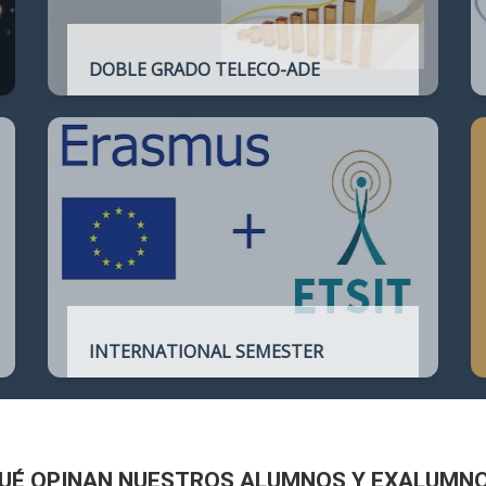
DOBLE GRADO TELECO-ADE
Plan de estudios conjunto que permite
complementar el perfil técnico de la
Ingeniería de Telecomunicación con la de
Administración y Dirección de Empresas
INTERNATIONAL SEMESTER
International Semester in
Telecommunications Engineering
UÉ OPINAN NUESTROS ALUMNOS Y EXALUMN