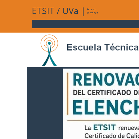
ETSIT
/
UVa
|
Acceso
Intranet