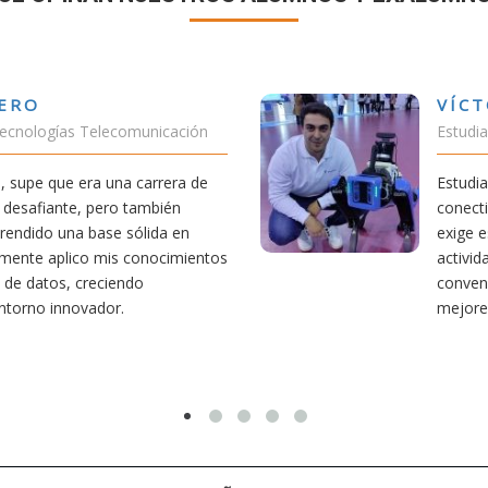
HEZ VALENCIA
R
ado Teleco-ADE
Es
ha permitido comprender cómo la
En
uestra vida diaria. Aunque la carrera
mí
edicado parte de mi tiempo a otras
ca
salvamento y socorrismo. Estoy
Au
gir teleco ha sido una de las
me
que he tomado.
ti