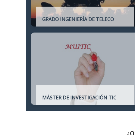
GRADO INGENIERÍA DE TELECO
Título oficial de Grado de la Ingeniería de
Telecomunicación
MÁSTER DE INVESTIGACIÓN TIC
Máster online para quienes deseen
continuar sus estudios hacia un doctorado
y dedicarse a la investigación o la
enseñanza en áreas relacionadas con las
TIC
¿Q