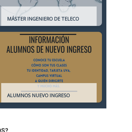
MÁSTER INGENIERO DE TELECO
Título oficial que otorga atribuciones
profesionales del Ingeniero de
Telecomunicación y que habilita para el
ejercicio de la profesión.
ALUMNOS NUEVO INGRESO
Accede a toda la información necesaria
para los Alumnos de Nuevo Ingreso
OS?