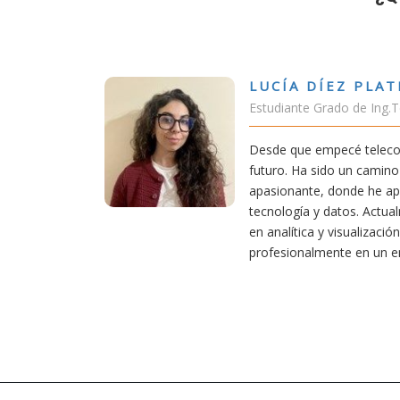
VÍCTOR SÁNC
elecomunicación
Estudiante Doble Gr
 una carrera de
Estudiar teleco me 
pero también
conectividad afecta n
ase sólida en
exige esfuerzo, he d
 mis conocimientos
actividades como el 
eciendo
convencido de que ele
dor.
mejores decisiones 