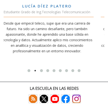
VÍCTOR SÁNCHEZ VALENCIA
cación
Estudiante Doble Grado Teleco-ADE
era de
Estudiar teleco me ha permitido comprender cómo l
bién
conectividad afecta nuestra vida diaria. Aunque la carr
da en
exige esfuerzo, he dedicado parte de mi tiempo a otr
imientos
actividades como el salvamento y socorrismo. Estoy
do
convencido de que elegir teleco ha sido una de las mej
.
decisiones que he tomado.
LA ESCUELA EN LAS REDES