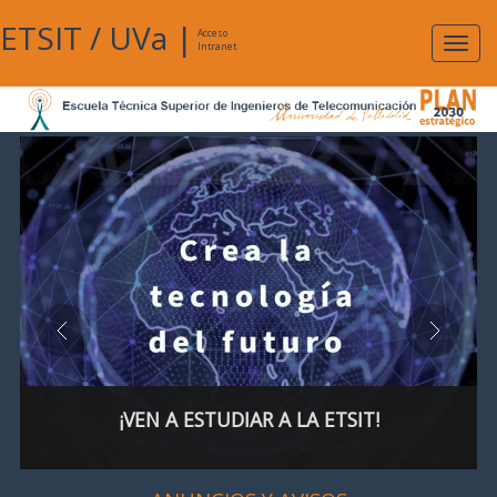
ETSIT
/
UVa
|
Acceso
Expan
Intranet
naveg
¡VEN A ESTUDIAR A LA ETSIT!