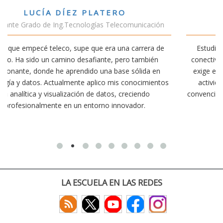
VÍCTOR SÁNCHEZ VALENCIA
ción
Estudiante Doble Grado Teleco-ADE
a de
Estudiar teleco me ha permitido comprender cómo la
én
conectividad afecta nuestra vida diaria. Aunque la carrera
en
exige esfuerzo, he dedicado parte de mi tiempo a otras
entos
actividades como el salvamento y socorrismo. Estoy
convencido de que elegir teleco ha sido una de las mejore
decisiones que he tomado.
LA ESCUELA EN LAS REDES