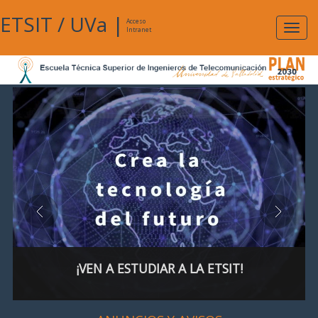
ETSIT
/
UVa
|
Acceso
Expan
Intranet
naveg
¡VEN A ESTUDIAR A LA ETSIT!