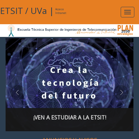
ETSIT
/
UVa
|
Acceso
Expan
Intranet
naveg
¡VEN A ESTUDIAR A LA ETSIT!