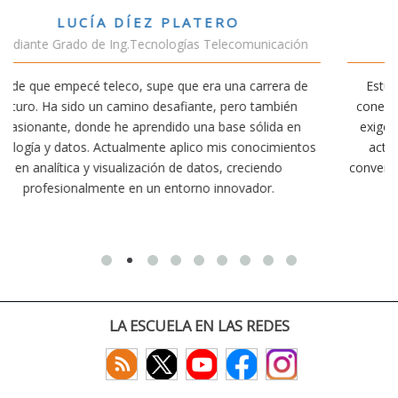
VÍCTOR SÁNCHEZ VALENCIA
ción
Estudiante Doble Grado Teleco-ADE
a de
Estudiar teleco me ha permitido comprender cómo la
ién
conectividad afecta nuestra vida diaria. Aunque la carrer
 en
exige esfuerzo, he dedicado parte de mi tiempo a otras
ientos
actividades como el salvamento y socorrismo. Estoy
convencido de que elegir teleco ha sido una de las mejor
decisiones que he tomado.
LA ESCUELA EN LAS REDES