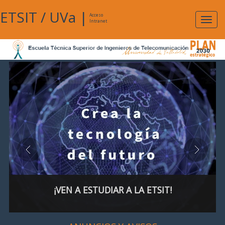
ETSIT
/
UVa
|
Acceso
Expan
Intranet
naveg
¡VEN A ESTUDIAR A LA ETSIT!